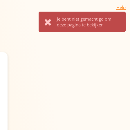
Help
Je bent niet gemachtigd om
deze pagina te bekijken