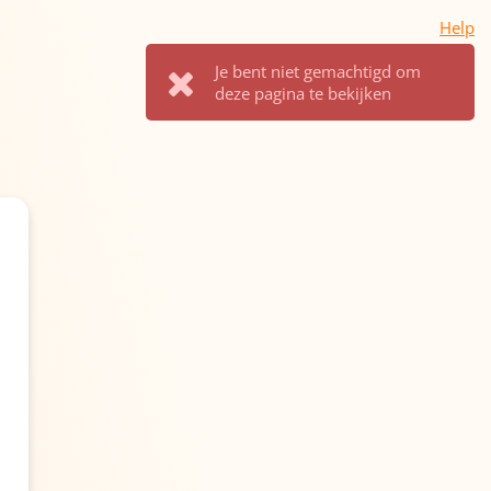
Help
Je bent niet gemachtigd om
deze pagina te bekijken